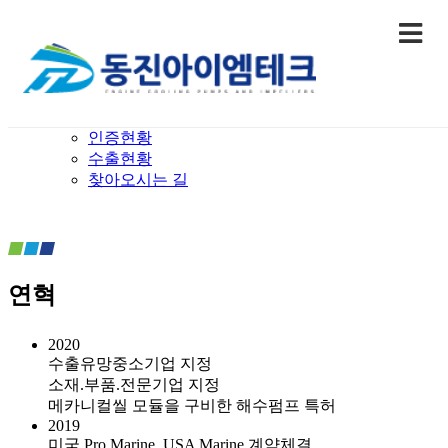
회사소개
연혁
인사말
연혁
CI/BI
인증현황
수출현황
찾아오시는 길
연혁
2020
수출유망중소기업 지정
소재.부품.전문기업 지정
메카니컬씰 모듈을 구비한 해수펌프 특허
2019
미국 Pro Marine, USA Marine 계약체결