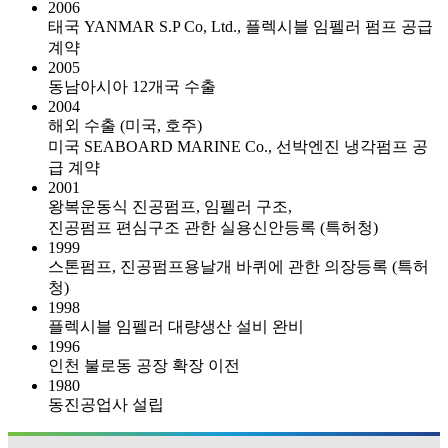
2006
태국 YANMAR S.P Co, Ltd., 플렉시블 임펠러 펌프 공급
계약
2005
동남아시아 12개국 수출
2004
해외 수출 (미국, 호주)
미국 SEABOARD MARINE Co., 선박엔진 냉각펌프 공
급 계약
2001
왕복운동식 진공펌프, 임펠러 구조,
진공펌프 편심구조 관한 실용신안등록 (특허청)
1999
스톤펌프, 진공펌프용날개 바퀴에 관한 의장등록 (특허
청)
1998
플렉시블 임펠러 대량생산 설비 완비
1996
인천 불로동 공장 확장 이전
1980
동진공업사 설립