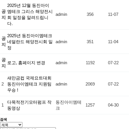
2025년 12월 동진아이
공
엠테크 그리스 해양전시
admin
356
11-07
지
회 일정을 알려드립니
다.
2025년 동진아이엠테크
공
네덜란드 해양전시회 일
admin
351
11-04
지
정
공
로고, 홈페이지 변경
admin
1192
07-22
지
새만금컵 국제요트대회
2
동진아이엠테크 지원팀
admin
2069
07-22
우승 !
다목적전기모터펌프 작
동진아이엠테
1
1257
04-30
동영상
크
검색