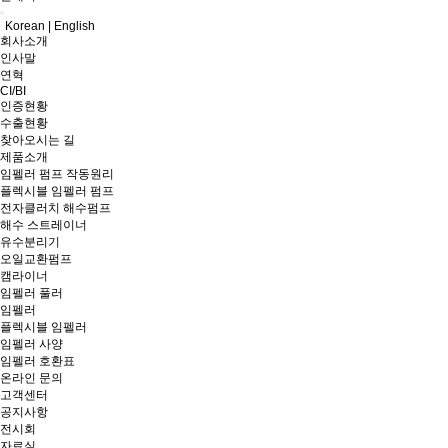
Korean
|
English
회사소개
인사말
연혁
CI/BI
인증현황
수출현황
찾아오시는 길
제품소개
임펠러 펌프 작동원리
플렉시블 임펠러 펌프
전자클러치 해수펌프
해수 스트레이너
유수분리기
오일교환펌프
캠라이너
임펠러 풀러
임펠러
플렉시블 임펠러
임펠러 사양
임펠러 호환표
온라인 문의
고객센터
공지사항
전시회
자료실