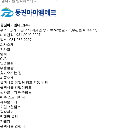
동진아이엠테크(주)
주소 : 경기도 김포시 대곶면 송마로 52번길 79 (우편번호 10027)
대표전화 : 031-8049-3287
팩스 : 031-982-0297
회사소개
인사말
연혁
CI/BI
인증현황
수출현황
찾아오시는 길
제품소개
플렉시블 임펠러 펌프 작동 원리
플렉시블 임펠러펌프
전자클러치 해수펌프
해수 스트레이너
유수분리기
오일교환펌프
캠라이너
임펠러 풀러
임펠러
플렉시블 임펠러