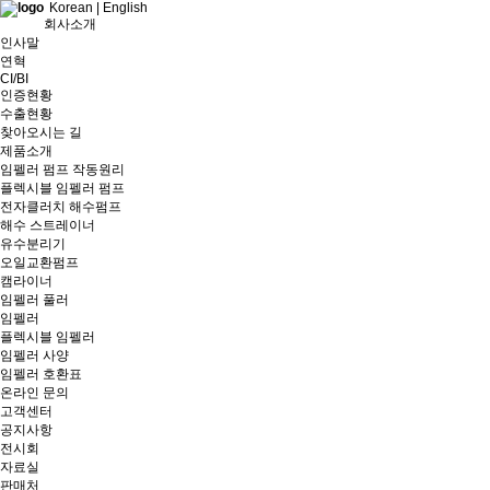
Korean
|
English
회사소개
인사말
연혁
CI/BI
인증현황
수출현황
찾아오시는 길
제품소개
임펠러 펌프 작동원리
플렉시블 임펠러 펌프
전자클러치 해수펌프
해수 스트레이너
유수분리기
오일교환펌프
캠라이너
임펠러 풀러
임펠러
플렉시블 임펠러
임펠러 사양
임펠러 호환표
온라인 문의
고객센터
공지사항
전시회
자료실
판매처