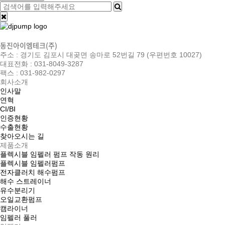
동진아이엠테크(주)
주소 : 경기도 김포시 대곶면 송마로 52번길 79 (우편번호 10027)
대표전화 : 031-8049-3287
팩스 : 031-982-0297
회사소개
인사말
연혁
CI/BI
인증현황
수출현황
찾아오시는 길
제품소개
플렉시블 임펠러 펌프 작동 원리
플렉시블 임펠러펌프
전자클러치 해수펌프
해수 스트레이너
유수분리기
오일교환펌프
캠라이너
임펠러 풀러