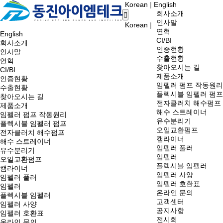
Korean
|
English
회사소개
인사말
Korean
|
연혁
English
CI/BI
회사소개
인증현황
인사말
수출현황
연혁
찾아오시는 길
CI/BI
제품소개
인증현황
임펠러 펌프 작동원리
수출현황
플렉시블 임펠러 펌프
찾아오시는 길
전자클러치 해수펌프
제품소개
해수 스트레이너
임펠러 펌프 작동원리
유수분리기
플렉시블 임펠러 펌프
오일교환펌프
전자클러치 해수펌프
캠라이너
해수 스트레이너
임펠러 풀러
유수분리기
임펠러
오일교환펌프
플렉시블 임펠러
캠라이너
임펠러 사양
임펠러 풀러
임펠러 호환표
임펠러
온라인 문의
플렉시블 임펠러
고객센터
임펠러 사양
공지사항
임펠러 호환표
전시회
온라인 문의